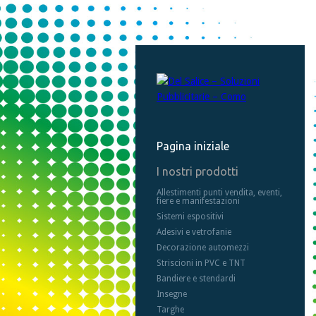
Pagina iniziale
I nostri prodotti
Allestimenti punti vendita, eventi,
fiere e manifestazioni
Sistemi espositivi
Adesivi e vetrofanie
Decorazione automezzi
Striscioni in PVC e TNT
Bandiere e stendardi
Insegne
Targhe