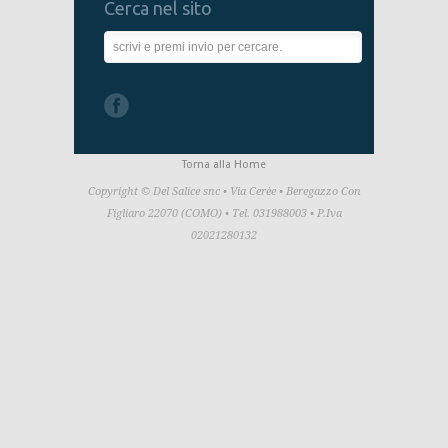
Cerca nel sito
Torna alla Home
Copyright © Del Salice snc • Via Cerèe • Beregazzo Con
Figliaro 22070 (COMO) • Tel. 031988003 • P.Iva
02021280132