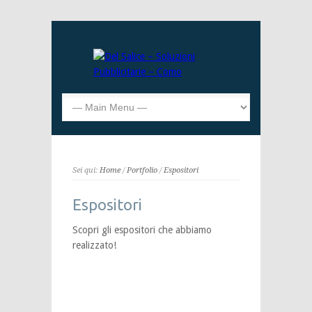
Sei qui:
Home
/
Portfolio
/
Espositori
Espositori
Scopri gli espositori che abbiamo
realizzato!