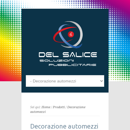
Sei qui:
Home
/
Prodotti
/
Decorazione
automezzi
Decorazione automezzi