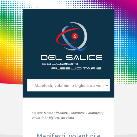
Sei qui:
Home
/
Prodotti
/
Manifesti
/
Manifesti,
volantini e biglietti da visita
Manifesti, volantini e