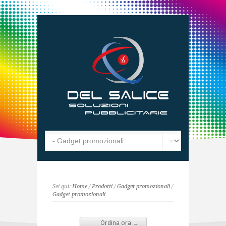
Sei qui:
Home
/
Prodotti
/
Gadget promozionali
/
Gadget promozionali
Ordina ora →